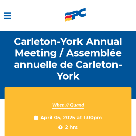
Skip to main content
Carleton-York Annual
Meeting / Assemblée
annuelle de Carleton-
York
When // Quand
April 05, 2025 at 1:00pm
2 hrs