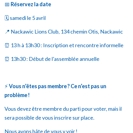
📅
Réservez la date
🗓️ samedi le 5 avril
📍
Nackawic Lions Club, 134 chemin Otis, Nackawic
⏰ 13 h à 13h30 : Inscription et rencontre informelle
⏰ 13h30 : Début de l’assemblée annuelle
⚡
Vous n’êtes pas membre
? Ce n
’
est pas un
probl
è
me
!
Vous devez être membre du parti pour voter, mais il
sera possible de vous inscrire sur place.
Nous avons hâte de vous y voir !