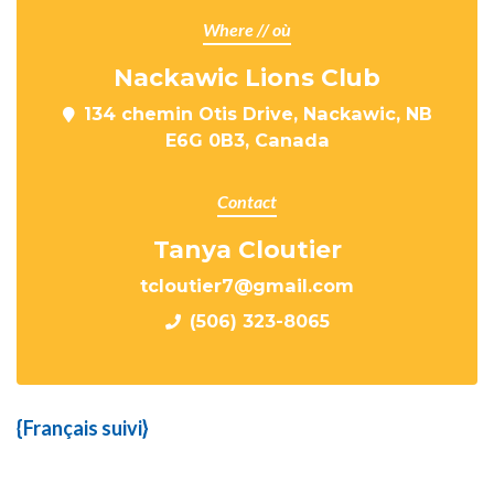
Where // où
Nackawic Lions Club
134 chemin Otis Drive, Nackawic, NB
E6G 0B3, Canada
Contact
Tanya Cloutier
tcloutier7@gmail.com
(506) 323-8065
{Français suivi}